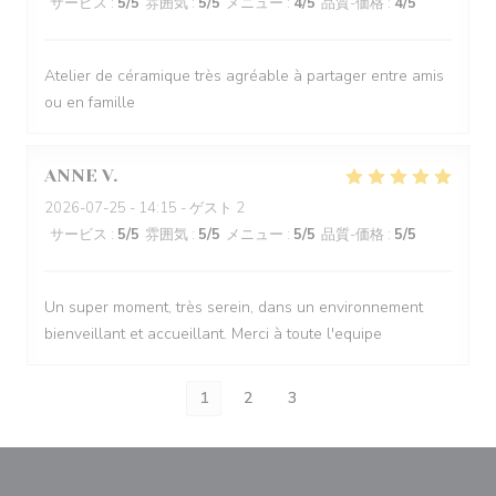
サービス
:
5
/5
雰囲気
:
5
/5
メニュー
:
4
/5
品質-価格
:
4
/5
Atelier de céramique très agréable à partager entre amis
ou en famille
ANNE
V
2026-07-25
- 14:15 - ゲスト 2
サービス
:
5
/5
雰囲気
:
5
/5
メニュー
:
5
/5
品質-価格
:
5
/5
Un super moment, très serein, dans un environnement
bienveillant et accueillant. Merci à toute l'equipe
1
2
3