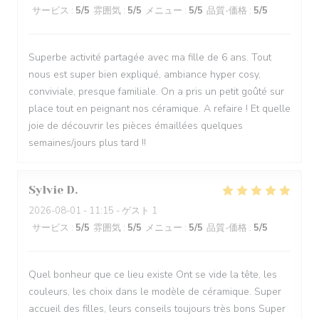
サービス
:
5
/5
雰囲気
:
5
/5
メニュー
:
5
/5
品質-価格
:
5
/5
Superbe activité partagée avec ma fille de 6 ans. Tout
nous est super bien expliqué, ambiance hyper cosy,
conviviale, presque familiale. On a pris un petit goûté sur
place tout en peignant nos céramique. A refaire ! Et quelle
joie de découvrir les pièces émaillées quelques
semaines/jours plus tard !!
Sylvie
D
2026-08-01
- 11:15 - ゲスト 1
サービス
:
5
/5
雰囲気
:
5
/5
メニュー
:
5
/5
品質-価格
:
5
/5
Quel bonheur que ce lieu existe Ont se vide la tête, les
couleurs, les choix dans le modèle de céramique. Super
accueil des filles, leurs conseils toujours très bons Super