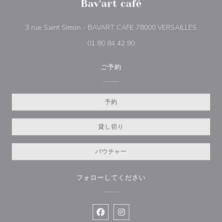
Bav'art café
((新し
3 rue Saint Simon - BAVART CAFE 78000 VERSAILLES
01 80 84 42 90
ご予約
予約
貸し切り
バウチャー
フォローしてください
Facebook ((新しいウィンドウで開
Instagram ((新しいウィン