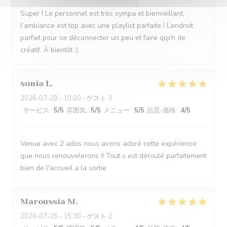
Super ! Le personnel est très sympa et bienveillant,
l’ambiance est top avec une playlist parfaite ! L’endroit
parfait pour se déconnecter un peu et faire qqch de
créatif. À bientôt :)
sonia
L
2026-07-29
- 10:00 - ゲスト 3
サービス
:
5
/5
雰囲気
:
5
/5
メニュー
:
5
/5
品質-価格
:
4
/5
Venue avec 2 ados nous avons adoré cette expérience
que nous renouvelerons !! Tout s est déroulé parfaitement
bien de l'accueil a la sortie
Maroussia
M
2026-07-25
- 15:30 - ゲスト 2