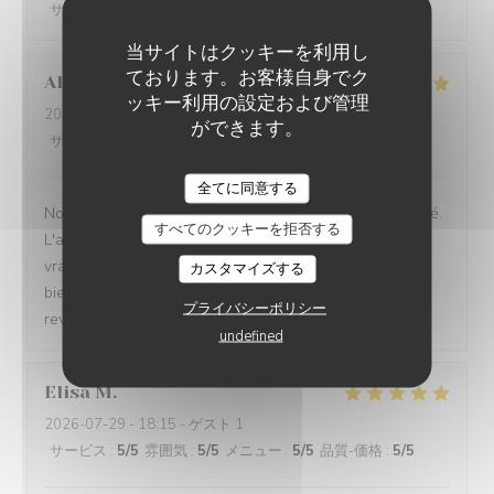
サービス
:
5
/5
雰囲気
:
5
/5
メニュー
:
4
/5
品質-価格
:
5
/5
当サイトはクッキーを利用し
ております。お客様自身でク
Alise
L
ッキー利用の設定および管理
2026-07-29
- 14:30 - ゲスト 4
ができます。
サービス
:
5
/5
雰囲気
:
5
/5
メニュー
:
5
/5
品質-価格
:
5
/5
BAV'ART CAFÉ
全てに同意する
Nous avons adoré cette bulle de calme offert par le café.
すべてのクッキーを拒否する
L'accueil et les explications sont au top et nous avons
vraiment passé un très agréable moment, une pause
カスタマイズする
bienvenue dans un quotidien parfois intense. Nous
プライバシーポリシー
reviendrons, c'est certain.
undefined
Elisa
M
2026-07-29
- 18:15 - ゲスト 1
サービス
:
5
/5
雰囲気
:
5
/5
メニュー
:
5
/5
品質-価格
:
5
/5