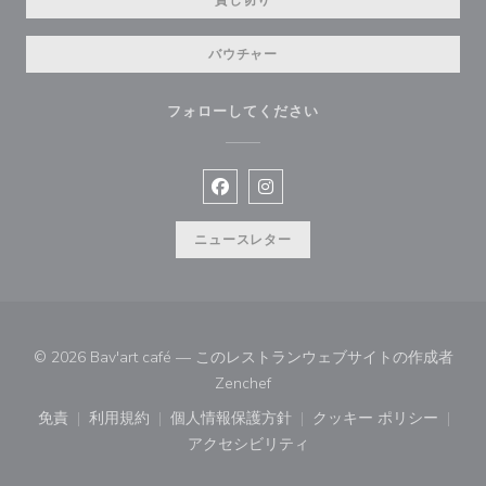
貸し切り
バウチャー
フォローしてください
Facebook ((新しいウィンドウで開
Instagram ((新しいウィン
ニュースレター
© 2026 Bav'art café — このレストランウェブサイトの作成者
((新しいウィンドウで開きます))
Zenchef
免責
利用規約
個人情報保護方針
クッキー ポリシー
((新しいウィンドウで開きます))
((新しいウィンドウで開きます))
((新しいウィンドウで開きます))
((新しいウィン
アクセシビリティ
((新しいウィンドウで開きます))