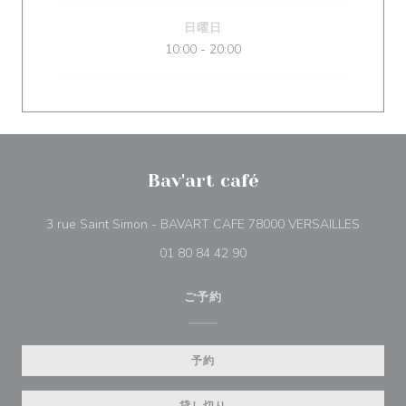
日曜日
10:00 - 20:00
Bav'art café
((新し
3 rue Saint Simon - BAVART CAFE 78000 VERSAILLES
01 80 84 42 90
ご予約
予約