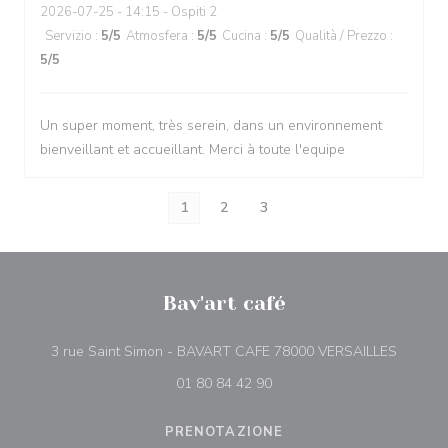
2026-07-25
- 14:15 - Ospiti 2
Servizio
:
5
/5
Atmosfera
:
5
/5
Cucina
:
5
/5
Qualità / Prezzo
:
5
/5
Un super moment, très serein, dans un environnement
bienveillant et accueillant. Merci à toute l'equipe
1
2
3
Bav'art café
((apre u
3 rue Saint Simon - BAVART CAFE 78000 VERSAILLES
01 80 84 42 90
PRENOTAZIONE