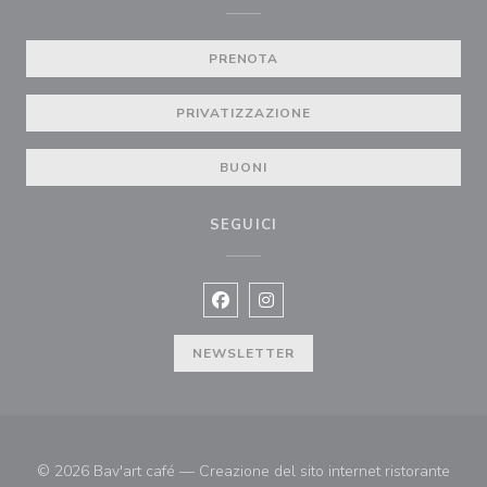
PRENOTA
PRIVATIZZAZIONE
BUONI
SEGUICI
Facebook ((apre una nuova finestra)
Instagram ((apre una nuova fi
NEWSLETTER
© 2026 Bav'art café — Creazione del sito internet ristorante