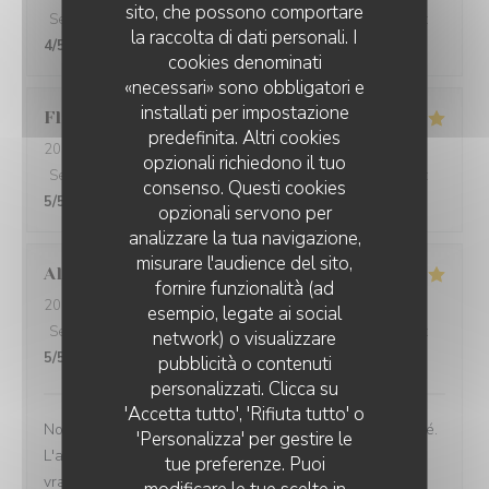
sito, che possono comportare
Servizio
:
4
/5
Atmosfera
:
4
/5
Cucina
:
4
/5
Qualità / Prezzo
:
la raccolta di dati personali. I
4
/5
cookies denominati
«necessari» sono obbligatori e
installati per impostazione
Floriane
B
predefinita. Altri cookies
2026-07-29
- 10:30 - Ospiti 4
opzionali richiedono il tuo
Servizio
:
5
/5
Atmosfera
:
5
/5
Cucina
:
4
/5
Qualità / Prezzo
:
consenso. Questi cookies
5
/5
opzionali servono per
analizzare la tua navigazione,
misurare l'audience del sito,
Alise
L
fornire funzionalità (ad
2026-07-29
- 14:30 - Ospiti 4
esempio, legate ai social
Servizio
:
5
/5
Atmosfera
:
5
/5
Cucina
:
5
/5
Qualità / Prezzo
:
network) o visualizzare
5
/5
BAV'ART CAFÉ
pubblicità o contenuti
personalizzati. Clicca su
'Accetta tutto', 'Rifiuta tutto' o
Nous avons adoré cette bulle de calme offert par le café.
'Personalizza' per gestire le
L'accueil et les explications sont au top et nous avons
tue preferenze. Puoi
vraiment passé un très agréable moment, une pause