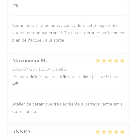
4
/5
Venue avec 2 ados nous avons adoré cette expérience
que nous renouvelerons !! Tout s est déroulé parfaitement
bien de l'accueil a la sortie
Maroussia
M
2026-07-25
- 15:30 - Ospiti 2
Servizio
:
5
/5
Atmosfera
:
5
/5
Cucina
:
4
/5
Qualità / Prezzo
:
4
/5
Atelier de céramique très agréable à partager entre amis
ou en famille
ANNE
V