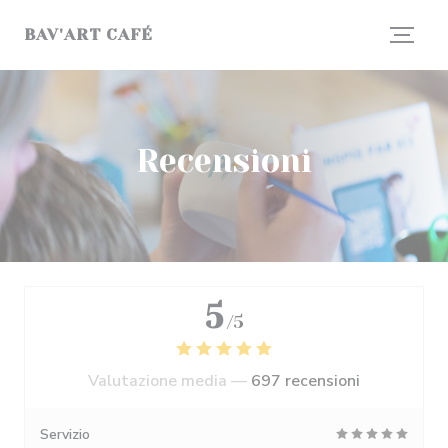
Personalizzazione delle tue scelte sui cookie
BAV'ART CAFÉ
Recensioni
5
/5
Valutazione media —
697 recensioni
Servizio