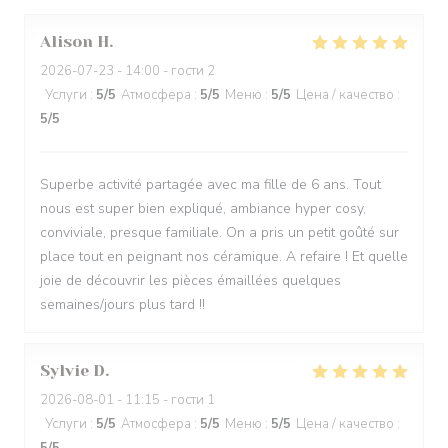
Alison
H
2026-07-23
- 14:00 - гости 2
Услуги
:
5
/5
Атмосфера
:
5
/5
Меню
:
5
/5
Цена / качество
:
5
/5
Superbe activité partagée avec ma fille de 6 ans. Tout
nous est super bien expliqué, ambiance hyper cosy,
conviviale, presque familiale. On a pris un petit goûté sur
place tout en peignant nos céramique. A refaire ! Et quelle
joie de découvrir les pièces émaillées quelques
semaines/jours plus tard !!
Sylvie
D
2026-08-01
- 11:15 - гости 1
Услуги
:
5
/5
Атмосфера
:
5
/5
Меню
:
5
/5
Цена / качество
: