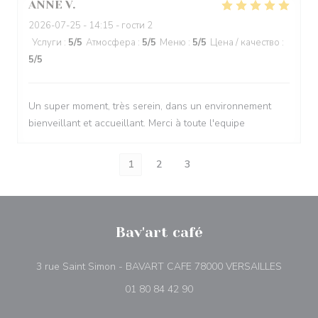
ANNE
V
2026-07-25
- 14:15 - гости 2
Услуги
:
5
/5
Атмосфера
:
5
/5
Меню
:
5
/5
Цена / качество
:
5
/5
Un super moment, très serein, dans un environnement
bienveillant et accueillant. Merci à toute l'equipe
1
2
3
Bav'art café
((откры
3 rue Saint Simon - BAVART CAFE 78000 VERSAILLES
01 80 84 42 90