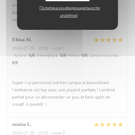
vraiment passé un très agréable moment, une pause
Политика конфиденциальности
bienvenue dans un quotidien parfois intense. Nous
undefined
reviendrons, c'est certain.
Elisa
M
2026-07-29
- 18:15 - гости 1
Услуги
:
5
/5
Атмосфера
:
5
/5
Меню
:
5
/5
Цена / качество
:
5
/5
Super ! Le personnel est très sympa et bienveillant,
l’ambiance est top avec une playlist parfaite ! L’endroit
parfait pour se déconnecter un peu et faire qqch de
créatif. À bientôt :)
sonia
L
2026-07-29
- 10:00 - гости 3