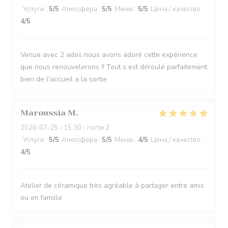
Услуги
:
5
/5
Атмосфера
:
5
/5
Меню
:
5
/5
Цена / качество
:
4
/5
Venue avec 2 ados nous avons adoré cette expérience
que nous renouvelerons !! Tout s est déroulé parfaitement
bien de l'accueil a la sortie
Maroussia
M
2026-07-25
- 15:30 - гости 2
Услуги
:
5
/5
Атмосфера
:
5
/5
Меню
:
4
/5
Цена / качество
:
4
/5
Atelier de céramique très agréable à partager entre amis
ou en famille