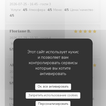
2026-07-25
- 16:45 - гости 3
Услуги
:
4
/5
Атмосфера
:
4
/5
Меню
:
4
/5
Цена / качество
:
4
/5
Floriane
B
2026-07-29
- 10:30 - гости 4
Услуги
:
5
/5
Атмосфера
:
5
/5
Меню
:
4
/5
Цена / качество
:
5
/5
Этот сайт использует кукис
и позволяет вам
контролировать сервисы
Alise
L
которые вы хотите
2026-07-29
- 14:30 - гости 4
активировать
Услуги
:
5
/5
Атмосфера
:
5
/5
Меню
:
5
/5
Цена / качество
:
5
/5
BAV'ART CAFÉ
Ок, все активировать
Запретить использование cookies
Nous avons adoré cette bulle de calme offert par le café.
Персонализировать
L'accueil et les explications sont au top et nous avons