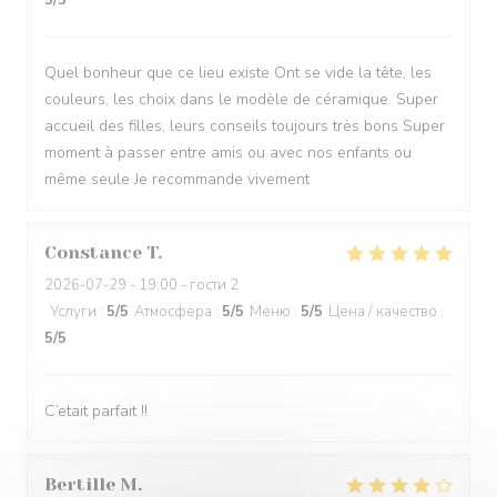
5
/5
Quel bonheur que ce lieu existe Ont se vide la tête, les
couleurs, les choix dans le modèle de céramique. Super
accueil des filles, leurs conseils toujours très bons Super
moment à passer entre amis ou avec nos enfants ou
même seule Je recommande vivement
Constance
T
2026-07-29
- 19:00 - гости 2
Услуги
:
5
/5
Атмосфера
:
5
/5
Меню
:
5
/5
Цена / качество
:
5
/5
C’etait parfait !!
Bertille
M