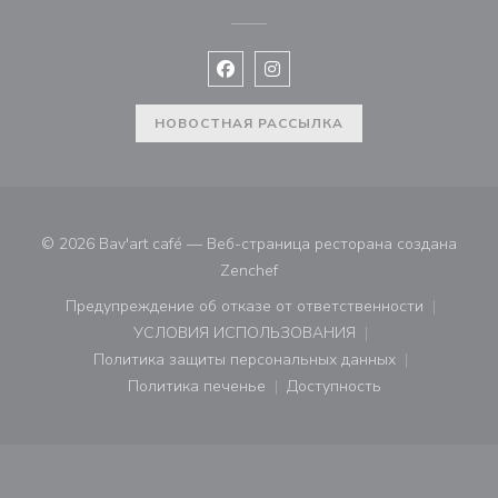
Facebook ((открывается в новом 
Instagram ((открывается в н
НОВОСТНАЯ РАССЫЛКА
© 2026 Bav'art café — Веб-страница ресторана создана
((открывается в новом окне))
Zenchef
Предупреждение об отказе от ответственности
((открывается в новом окне))
УСЛОВИЯ ИСПОЛЬЗОВАНИЯ
((открывается в новом окне))
Политика защиты персональных данных
((открывается в новом окне))
Политика печенье
Доступность
((открывается в новом окне))
((открывается в новом