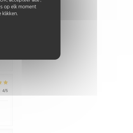
zes op elk moment
 klikken.
:
5
/5
:
4
/5