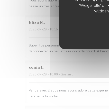
Nous avons adoré cette bulle de calme offert par le 
'Weiger alle' of
passé un très agréable moment, une pause bienvenue
wijzigen
Elisa
M
2026-07-29
- 18:15 - Gasten 1
Super ! Le personnel est très sympa et bienveillant, l
déconnecter un peu et faire qqch de créatif. À bientôt
sonia
L
2026-07-29
- 10:00 - Gasten 3
Venue avec 2 ados nous avons adoré cette expérienc
l'accueil a la sortie