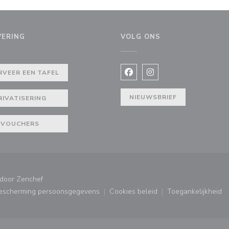
VERING
VOLG ONS
RVEER EEN TAFEL
Facebook ((opent in een nie
Instagram ((opent in e
NIEUWSBRIEF
RIVATISERING
VOUCHERS
((opent in een nieuw venster))
 door
Zenchef
bescherming persoonsgegevens
Cookies beleid
Toegankelijkheid
ster))
((opent in een nieuw venster))
((opent in een nieuw venster
((opent in