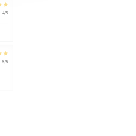
:
4
/5
:
5
/5