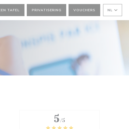
EEN TAFEL
PRIVATISERING
VOUCHERS
NL
5
/5