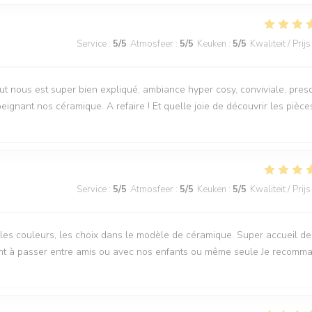
Service
:
5
/5
Atmosfeer
:
5
/5
Keuken
:
5
/5
Kwaliteit / Prijs
out nous est super bien expliqué, ambiance hyper cosy, conviviale, pres
peignant nos céramique. A refaire ! Et quelle joie de découvrir les pièce
Service
:
5
/5
Atmosfeer
:
5
/5
Keuken
:
5
/5
Kwaliteit / Prijs
, les couleurs, les choix dans le modèle de céramique. Super accueil de
ment à passer entre amis ou avec nos enfants ou même seule Je recomm