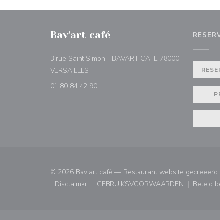
Bav'art café
RESER
3 rue Saint Simon - BAVART CAFE 78000
((opent in een nieuw venster))
VERSAILLES
RESE
01 80 84 42 90
P
© 2026 Bav'art café — Restaurant website gecreëerd
Disclaimer
GEBRUIKSVOORWAARDEN
Beleid 
((opent in een nieuw venster))
((opent in een nieuw ven