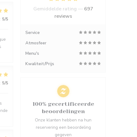
Gemiddelde rating —
697
reviews
:
5
/5
Service
que
Atmosfeer
s
Menu's
Kwaliteit/Prijs
:
5
/5
s
100% gecertificeerde
ande
beoordelingen
Onze klanten hebben na hun
reservering een beoordeling
gegeven