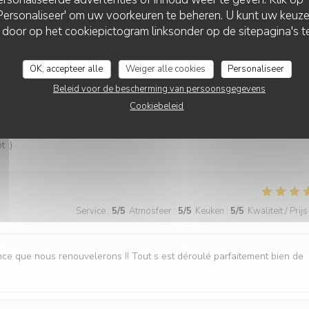
café. L'accueil et les explications sont au top et nous avons vraiment
 'Personaliseer' om uw voorkeuren te beheren. U kunt uw keu
BAV'ART CAFÉ
 dans un quotidien parfois intense. Nous reviendrons, c'est certain.
 door op het cookiepictogram linksonder op de sitepagina's te
OK, accepteer alle
Weiger alle cookies
Personaliseer
Service
:
5
/5
Atmosfeer
:
5
/5
Keuken
:
5
/5
Kwaliteit / Prijs
Beleid voor de bescherming van persoonsgegevens
Cookiebeleid
’ambiance est top avec une playlist parfaite ! L’endroit parfait pour se
 :)
Service
:
5
/5
Atmosfeer
:
5
/5
Keuken
:
5
/5
Kwaliteit / Prijs
e que nous renouvelerons !! Tout s est déroulé parfaitement bien de