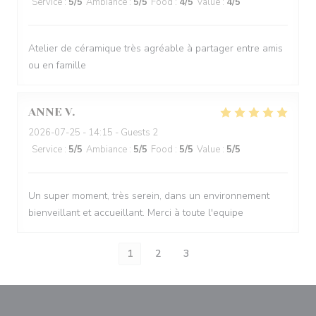
Service
:
5
/5
Ambiance
:
5
/5
Food
:
4
/5
Value
:
4
/5
Atelier de céramique très agréable à partager entre amis
ou en famille
ANNE
V
2026-07-25
- 14:15 - Guests 2
Service
:
5
/5
Ambiance
:
5
/5
Food
:
5
/5
Value
:
5
/5
Un super moment, très serein, dans un environnement
bienveillant et accueillant. Merci à toute l'equipe
1
2
3