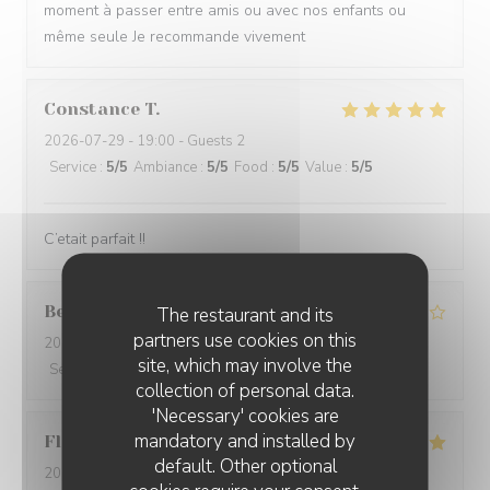
moment à passer entre amis ou avec nos enfants ou
même seule Je recommande vivement
Constance
T
2026-07-29
- 19:00 - Guests 2
Service
:
5
/5
Ambiance
:
5
/5
Food
:
5
/5
Value
:
5
/5
C’etait parfait !!
Bertille
M
The restaurant and its
partners use cookies on this
2026-07-25
- 16:45 - Guests 3
site, which may involve the
Service
:
4
/5
Ambiance
:
4
/5
Food
:
4
/5
Value
:
4
/5
collection of personal data.
'Necessary' cookies are
mandatory and installed by
Floriane
B
default. Other optional
2026-07-29
- 10:30 - Guests 4