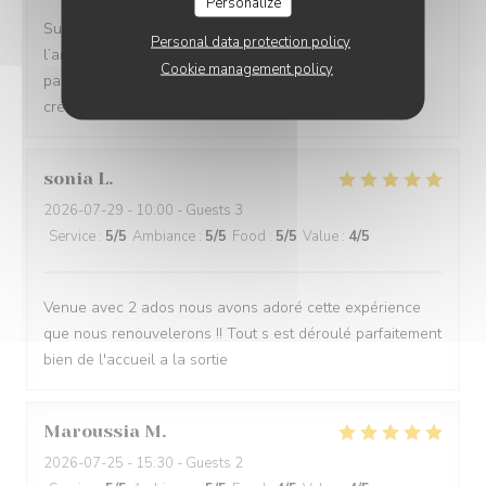
Personalize
Super ! Le personnel est très sympa et bienveillant,
Personal data protection policy
l’ambiance est top avec une playlist parfaite ! L’endroit
Cookie management policy
parfait pour se déconnecter un peu et faire qqch de
créatif. À bientôt :)
sonia
L
2026-07-29
- 10:00 - Guests 3
Service
:
5
/5
Ambiance
:
5
/5
Food
:
5
/5
Value
:
4
/5
Venue avec 2 ados nous avons adoré cette expérience
que nous renouvelerons !! Tout s est déroulé parfaitement
bien de l'accueil a la sortie
Maroussia
M
2026-07-25
- 15:30 - Guests 2