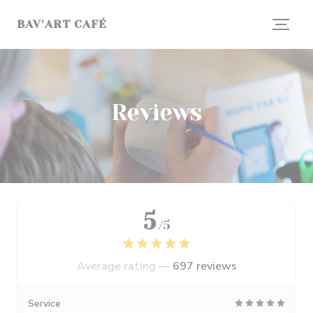
Personalizing your cookie choices
BAV'ART CAFÉ
Reviews
5
/5
Average rating —
697 reviews
Service