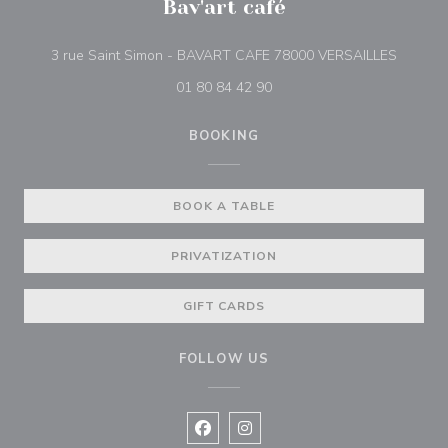
Bav'art café
((opens
3 rue Saint Simon - BAVART CAFE 78000 VERSAILLES
01 80 84 42 90
BOOKING
BOOK A TABLE
PRIVATIZATION
GIFT CARDS
FOLLOW US
Facebook ((opens in a new window
Instagram ((opens in a new w