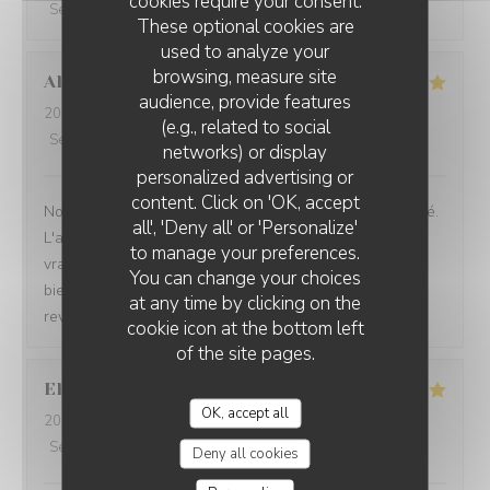
cookies require your consent.
Service
:
5
/5
Ambiance
:
5
/5
Food
:
4
/5
Value
:
5
/5
These optional cookies are
used to analyze your
browsing, measure site
Alise
L
audience, provide features
2026-07-29
- 14:30 - Guests 4
(e.g., related to social
Service
:
5
/5
Ambiance
:
5
/5
Food
:
5
/5
Value
:
5
/5
networks) or display
personalized advertising or
BAV'ART CAFÉ
content. Click on 'OK, accept
Nous avons adoré cette bulle de calme offert par le café.
all', 'Deny all' or 'Personalize'
L'accueil et les explications sont au top et nous avons
to manage your preferences.
vraiment passé un très agréable moment, une pause
You can change your choices
bienvenue dans un quotidien parfois intense. Nous
at any time by clicking on the
reviendrons, c'est certain.
cookie icon at the bottom left
of the site pages.
Elisa
M
OK, accept all
2026-07-29
- 18:15 - Guests 1
Service
:
5
/5
Ambiance
:
5
/5
Food
:
5
/5
Value
:
5
/5
Deny all cookies