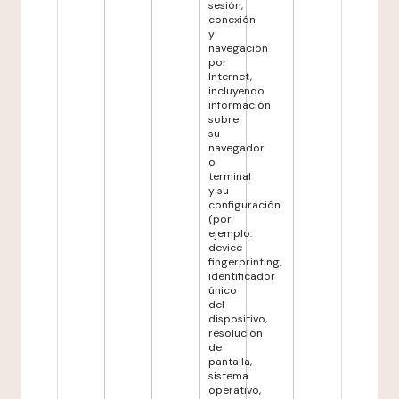
sesión,
conexión
y
navegación
por
Internet,
incluyendo
información
sobre
su
navegador
o
terminal
y su
configuración
(por
ejemplo:
device
fingerprinting,
identificador
único
del
dispositivo,
resolución
de
pantalla,
sistema
operativo,