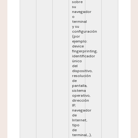
sobre
su
navegador
o
terminal
y su
configuración
(por
ejemplo:
device
fingerprinting,
identificador
único
del
dispositivo,
resolución
de
pantalla,
sistema
operativo,
dirección
IP,
navegador
de
Internet,
tipo
de
terminal,...),