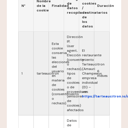
Nombre
de
cookies
N°
de la
Finalidad
Duración
datos
/
cookie
recopilados
destinatarios
de
los
datos
Dirección
IP,
Esta
User
cookie
agent,
El
conserva
Elección
restaurante
las
(consentimiento
y
elecciones
o
Tarteaucitron
del
rechazo),
(Amauri
usuario
6
1
tarteaucitron
tipos
Champeaux,
en
meses
de
empresa
materia
cookies
individual
de
o de
(EI) –
cookies
proveedores
ver
(consentimiento
(emisores
https://tarteaucitron.io/
o
de
rechazo).
cookies)
afectados
Datos
de