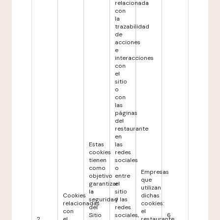
relacionada
con
la
trazabilidad
de
acciones
e
interacciones
con
el
sitio
o
con
las
páginas
del
restaurante
en
Estas
las
cookies
redes
tienen
sociales
como
o
Empresas
objetivo
entre
que
garantizar
el
utilizan
la
sitio
Cookies
dichas
seguridad
y las
relacionadas
cookies:
del
redes
con
el
Sitio
sociales,
6
2
el
restaurante