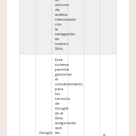
un
informe
de
análisis
relacionado
con
la
navegación
en
nuestro
Sitio.
Este
sistema
permite
gestionar
el
consentimiento
para
los
servicios
de
Google
en el
Sitio,
asegurando
que
Google
las
6