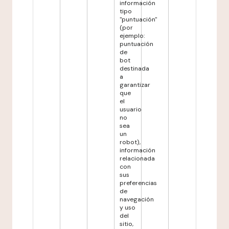
información
tipo
"puntuación"
(por
ejemplo:
puntuación
de
bot
destinada
a
garantizar
que
el
usuario
no
sea
un
robot),
información
relacionada
con
sus
preferencias
de
navegación
y uso
del
sitio,