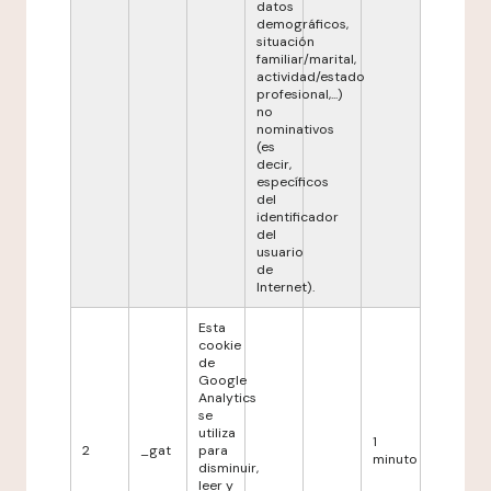
datos
demográficos,
situación
familiar/marital,
actividad/estado
profesional,...)
no
nominativos
(es
decir,
específicos
del
identificador
del
usuario
de
Internet).
Esta
cookie
de
Google
Analytics
se
utiliza
1
2
_gat
para
minuto
disminuir,
leer y