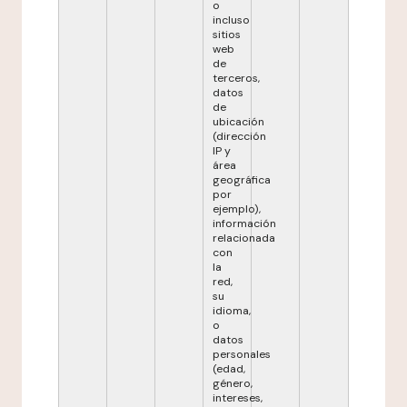
o
incluso
sitios
web
de
terceros,
datos
de
ubicación
(dirección
IP y
área
geográfica
por
ejemplo),
información
relacionada
con
la
red,
su
idioma,
o
datos
personales
(edad,
género,
intereses,