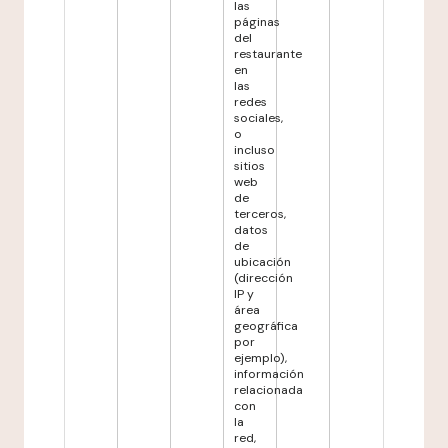
las
páginas
del
restaurante
en
las
redes
sociales,
o
incluso
sitios
web
de
terceros,
datos
de
ubicación
(dirección
IP y
área
geográfica
por
ejemplo),
información
relacionada
con
la
red,