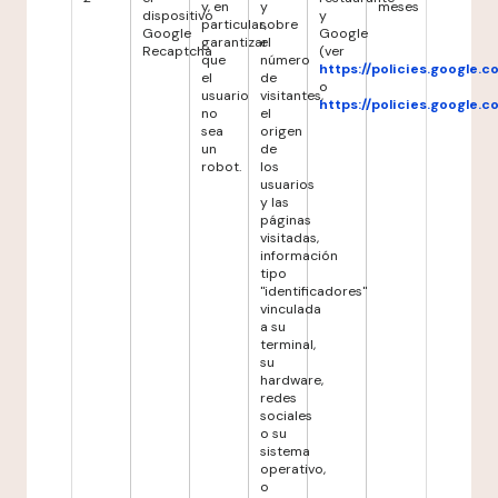
y, en
y
meses
dispositivo
y
particular,
sobre
Google
Google
garantizar
el
Recaptcha
(ver
que
número
https://policies.google.
el
de
o
usuario
visitantes,
https://policies.google.
no
el
sea
origen
un
de
robot.
los
usuarios
y las
páginas
visitadas,
información
tipo
"identificadores"
vinculada
a su
terminal,
su
hardware,
redes
sociales
o su
sistema
operativo,
o