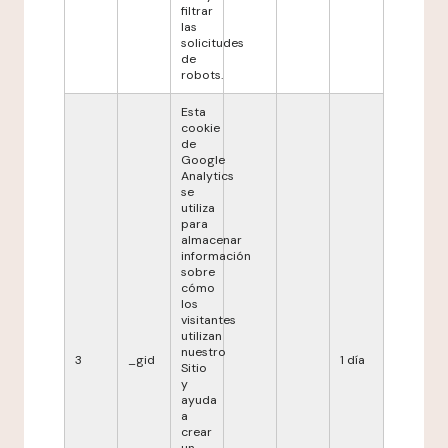
filtrar
las
solicitudes
de
robots.
Esta
cookie
de
Google
Analytics
se
utiliza
para
almacenar
información
sobre
cómo
los
visitantes
utilizan
nuestro
3
_gid
1 día
Sitio
y
ayuda
a
crear