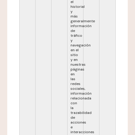
el
historial
y
más
generalmente
información
de
tráfico
y
navegación
en el
sitio
y en
nuestras
páginas
en
las
redes
sociales,
información
relacionada
con
la
trazabilidad
de
acciones
e
interacciones