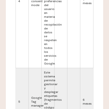
4
consent
preferencias
meses
mode
del
usuario
en
materia
de
recopilación
de
datos
se
respeten
en
todos
los
servicios
de
Google.
Este
sistema
permite
gestionar
y
desplegar
etiquetas
Google
(fragmentos
6
5
Tag
de
meses
manager
código