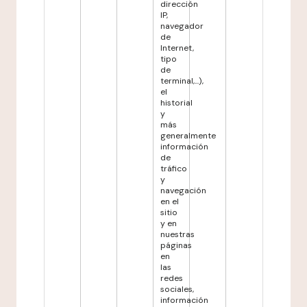
dirección
IP,
navegador
de
Internet,
tipo
de
terminal,...),
el
historial
y
más
generalmente
información
de
tráfico
y
navegación
en el
sitio
y en
nuestras
páginas
en
las
redes
sociales,
información