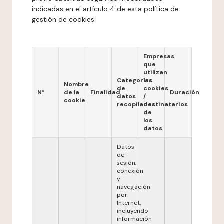
indicadas en el artículo 4 de esta política de
gestión de cookies.
Empresas
que
utilizan
Categorías
las
Nombre
de
cookies
N°
de la
Finalidad
Duración
datos
/
cookie
recopilados
destinatarios
de
los
datos
Datos
de
sesión,
conexión
y
navegación
por
Internet,
incluyendo
información