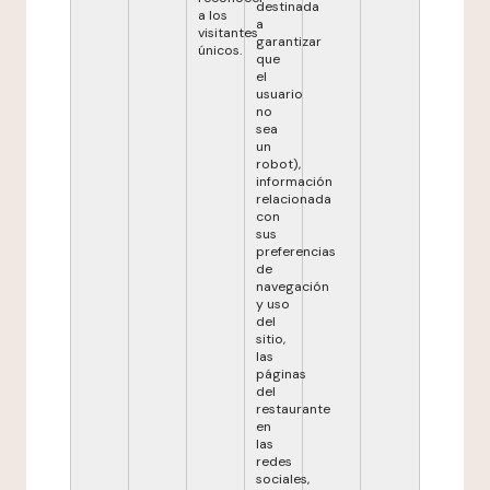
destinada
a los
a
visitantes
garantizar
únicos.
que
el
usuario
no
sea
un
robot),
información
relacionada
con
sus
preferencias
de
navegación
y uso
del
sitio,
las
páginas
del
restaurante
en
las
redes
sociales,