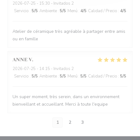
2026-07-25
- 15:30 - Invitados 2
Servicio
:
5
/5
Ambiente
:
5
/5
Menú
:
4
/5
Calidad / Precio
:
4
/5
Atelier de céramique très agréable à partager entre amis
ou en famille
ANNE
V
2026-07-25
- 14:15 - Invitados 2
Servicio
:
5
/5
Ambiente
:
5
/5
Menú
:
5
/5
Calidad / Precio
:
5
/5
Un super moment, très serein, dans un environnement
bienveillant et accueillant. Merci à toute l'equipe
1
2
3