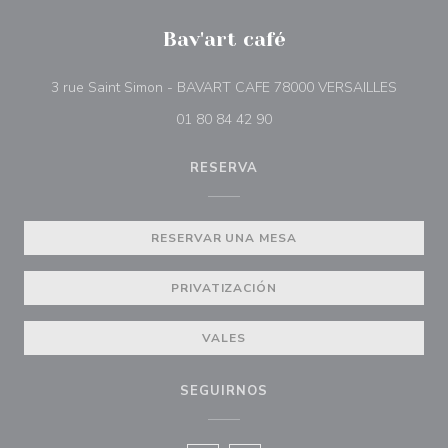
Bav'art café
((abre 
3 rue Saint Simon - BAVART CAFE 78000 VERSAILLES
01 80 84 42 90
RESERVA
RESERVAR UNA MESA
PRIVATIZACIÓN
VALES
SEGUIRNOS