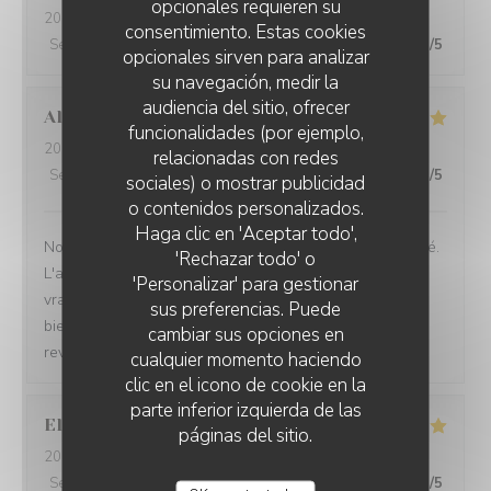
opcionales requieren su
2026-07-29
- 10:30 - Invitados 4
consentimiento. Estas cookies
Servicio
:
5
/5
Ambiente
:
5
/5
Menú
:
4
/5
Calidad / Precio
:
5
/5
opcionales sirven para analizar
su navegación, medir la
audiencia del sitio, ofrecer
Alise
L
funcionalidades (por ejemplo,
2026-07-29
- 14:30 - Invitados 4
relacionadas con redes
Servicio
:
5
/5
Ambiente
:
5
/5
Menú
:
5
/5
Calidad / Precio
:
5
/5
sociales) o mostrar publicidad
o contenidos personalizados.
BAV'ART CAFÉ
Haga clic en 'Aceptar todo',
Nous avons adoré cette bulle de calme offert par le café.
'Rechazar todo' o
L'accueil et les explications sont au top et nous avons
'Personalizar' para gestionar
vraiment passé un très agréable moment, une pause
sus preferencias. Puede
bienvenue dans un quotidien parfois intense. Nous
cambiar sus opciones en
reviendrons, c'est certain.
cualquier momento haciendo
clic en el icono de cookie en la
parte inferior izquierda de las
Elisa
M
páginas del sitio.
2026-07-29
- 18:15 - Invitados 1
Servicio
:
5
/5
Ambiente
:
5
/5
Menú
:
5
/5
Calidad / Precio
:
5
/5