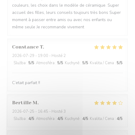
couleurs, les choix dans le modèle de céramique. Super
accueil des filles, leurs conseils toujours très bons Super
moment à passer entre amis ou avec nos enfants ou
même seule Je recommande vivement
Constance
T
2026-07-29
- 19:00 - Hosté 2
Služba
:
5
/5
Atmosféra
:
5
/5
Kuchyně
:
5
/5
Kvalita / Cena
:
5
/5
C’etait parfait !!
Bertille
M
2026-07-25
- 16:45 - Hosté 3
Služba
:
4
/5
Atmosféra
:
4
/5
Kuchyně
:
4
/5
Kvalita / Cena
:
4
/5