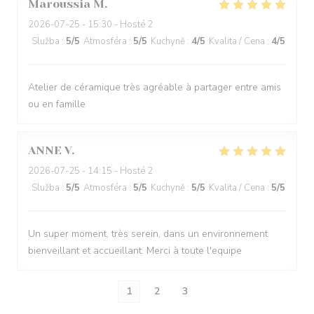
Maroussia
M
2026-07-25
- 15:30 - Hosté 2
Služba
:
5
/5
Atmosféra
:
5
/5
Kuchyně
:
4
/5
Kvalita / Cena
:
4
/5
Atelier de céramique très agréable à partager entre amis
ou en famille
ANNE
V
2026-07-25
- 14:15 - Hosté 2
Služba
:
5
/5
Atmosféra
:
5
/5
Kuchyně
:
5
/5
Kvalita / Cena
:
5
/5
Un super moment, très serein, dans un environnement
bienveillant et accueillant. Merci à toute l'equipe
1
2
3