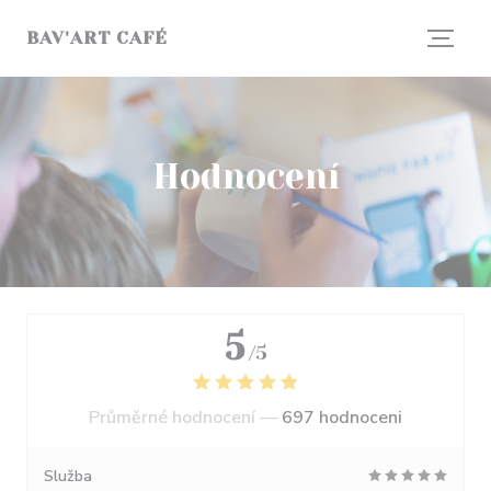
Panel pro správu cookies
BAV'ART CAFÉ
Hodnocení
5
/5
Průměrné hodnocení —
697 hodnoceni
Služba