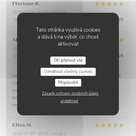
Floriane
B
2026-07-29
- 10:30 - Hosté 4
Služba
:
5
/5
Atmosféra
:
5
/5
Kuchyně
:
4
/5
Kvalita / Cena
:
5
/5
Tato stránka využívá cookies
a dává ti na výběr, co chceš
Alise
L
aktivovat
2026-07-29
- 14:30 - Hosté 4
Služba
:
5
/5
Atmosféra
:
5
/5
Kuchyně
:
5
/5
Kvalita / Cena
:
5
/5
OK, přijmout vše
BAV'ART CAFÉ
Odmítnout všechny cookies
Nous avons adoré cette bulle de calme offert par le café.
Přizpůsobit
L'accueil et les explications sont au top et nous avons
vraiment passé un très agréable moment, une pause
Zásady ochrany osobních údajů
bienvenue dans un quotidien parfois intense. Nous
undefined
reviendrons, c'est certain.
Elisa
M
2026-07-29
- 18:15 - Hosté 1