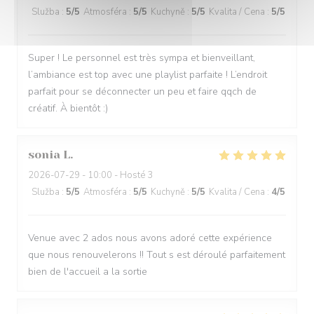
Služba
:
5
/5
Atmosféra
:
5
/5
Kuchyně
:
5
/5
Kvalita / Cena
:
5
/5
Super ! Le personnel est très sympa et bienveillant,
l’ambiance est top avec une playlist parfaite ! L’endroit
parfait pour se déconnecter un peu et faire qqch de
créatif. À bientôt :)
sonia
L
2026-07-29
- 10:00 - Hosté 3
Služba
:
5
/5
Atmosféra
:
5
/5
Kuchyně
:
5
/5
Kvalita / Cena
:
4
/5
Venue avec 2 ados nous avons adoré cette expérience
que nous renouvelerons !! Tout s est déroulé parfaitement
bien de l'accueil a la sortie