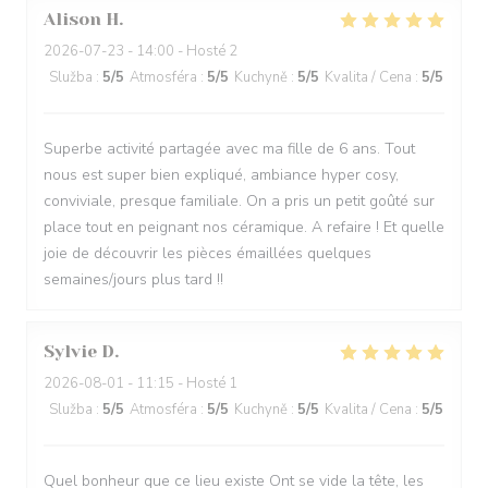
Alison
H
2026-07-23
- 14:00 - Hosté 2
Služba
:
5
/5
Atmosféra
:
5
/5
Kuchyně
:
5
/5
Kvalita / Cena
:
5
/5
Superbe activité partagée avec ma fille de 6 ans. Tout
nous est super bien expliqué, ambiance hyper cosy,
conviviale, presque familiale. On a pris un petit goûté sur
place tout en peignant nos céramique. A refaire ! Et quelle
joie de découvrir les pièces émaillées quelques
semaines/jours plus tard !!
Sylvie
D
2026-08-01
- 11:15 - Hosté 1
Služba
:
5
/5
Atmosféra
:
5
/5
Kuchyně
:
5
/5
Kvalita / Cena
:
5
/5
Quel bonheur que ce lieu existe Ont se vide la tête, les