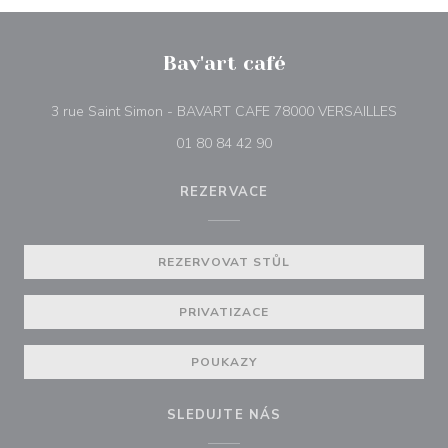
Bav'art café
((otevře
3 rue Saint Simon - BAVART CAFE 78000 VERSAILLES
01 80 84 42 90
REZERVACE
REZERVOVAT STŮL
PRIVATIZACE
POUKAZY
SLEDUJTE NÁS